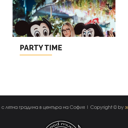
PARTY TIME
 с лятна градина в центъра на София | Copyright © by
з